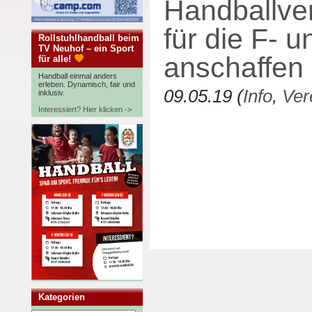
Handballve
für die F- 
Rollstuhlhandball beim
TV Neuhof – ein Sport
anschaffen 
für alle!
Handball einmal anders
erleben. Dynamisch, fair und
09.05.19 (
Info
,
Ver
inklusiv.
Interessiert? Hier klicken ->
Kategorien