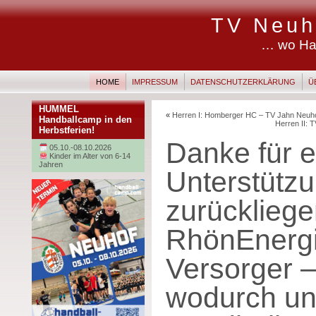
TV Neuh
… wo Ha
HOME
IMPRESSUM
DATENSCHUTZERKLÄRUNG
Ü
HUMMEL
«
Herren I: Homberger HC – TV Jahn Neuho
Handballcamp in den
Herren II: 
Herbstferien!
Danke für e
05.10.-08.10.2026
Kinder im Alter von 6-14
Jahren
Unterstützu
zurücklieg
RhönEnergi
Versorger –
wodurch un