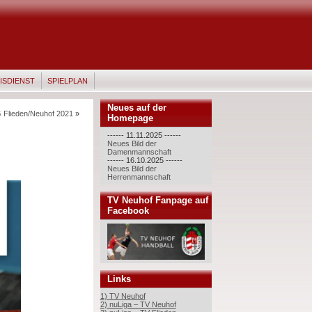
ISDIENST
SPIELPLAN
Neues auf der
 Flieden/Neuhof 2021
»
Homepage
------ 11.11.2025 ------
Neues Bild der
Damenmannschaft
------ 16.10.2025 ------
Neues Bild der
Herrenmannschaft
TV Neuhof Fanpage auf
Facebook
Links
1) TV Neuhof
2) nuLiga – TV Neuhof