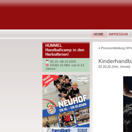
HOME
IMPRESSUM
HUMMEL
«
Pressemitteilung HHV
Handballcamp in den
Herbstferien!
Kinderhandba
05.10.-08.10.2026
Kinder im Alter von 6-14
01.10.21 (
Info
,
Verein
)
Jahren