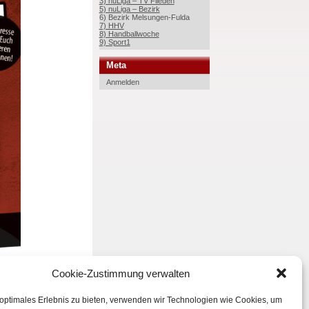
3) nuLiga – TV Flieden
5) nuLiga – Bezirk
6) Bezirk Melsungen-Fulda
7) HHV
8) Handballwoche
9) Sport1
Meta
Anmelden
Cookie-Zustimmung verwalten
 optimales Erlebnis zu bieten, verwenden wir Technologien wie Cookies, um