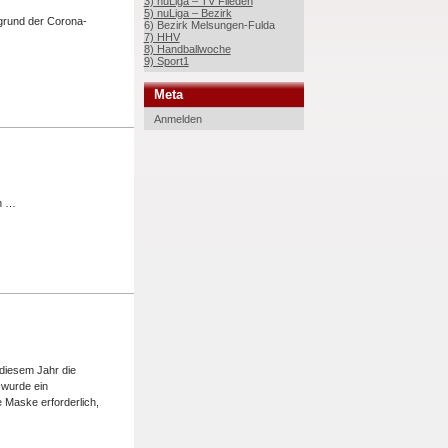
3) nuLiga – TV Flieden
5) nuLiga – Bezirk
grund der Corona-
6) Bezirk Melsungen-Fulda
7) HHV
8) Handballwoche
9) Sport1
Meta
Anmelden
ln …
 diesem Jahr die
 wurde ein
ne Maske erforderlich,