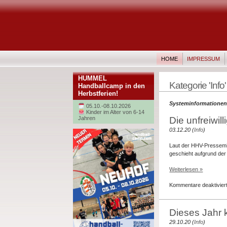
HOME
IMPRESSUM
HUMMEL
Kategorie 'Info'
Handballcamp in den
Herbstferien!
Systeminformationen 
05.10.-08.10.2026
Kinder im Alter von 6-14
Die unfreiwil
Jahren
03.12.20 (
Info
)
Laut der HHV-Pressemit
geschieht aufgrund de
Weiterlesen »
Kommentare deaktivier
Dieses Jahr 
29.10.20 (
Info
)