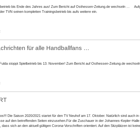
elbetrieb bis Ende des Jahres aus! Zum Bericht auf Osthessen-Zeitung.de wechseln … Auf
der TVN seinen kompletten Trainingsbetrieb bis aufs weitere ein.
für
t
Dieses
Jahr
kein
chrichten für alle Handballfans …
Handball
mehr
…
ulda stoppt Spielbetrieb bis 13. November! Zum Bericht auf Osthessen-Zeitung.de wechse
für
t
Schlechte
Nachrichten
für
RT
alle
Handballfans
…
los!!! Die Saison 2020/2021 startet für den TV Neuhof am 17. Oktober. Natürlich sind auch in
sse auf den betreffenden Seiten einzusehen.Für die Zuschauer in der Johannes-Kepler-Halle
 dass sich an den aktuell gültigen Corona-Vorschriften orientiert. Auf den Sitzplätzen ist kei