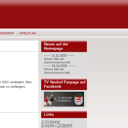
ISDIENST
SPIELPLAN
Neues auf der
Homepage
------ 11.11.2025 ------
Neues Bild der
Damenmannschaft
------ 16.10.2025 ------
Neues Bild der
Herrenmannschaft
TV Neuhof Fanpage auf
r 2021 verlängert. Dies
Facebook
uar zu verlängern.
Links
1) TV Neuhof
2) nuLiga – TV Neuhof