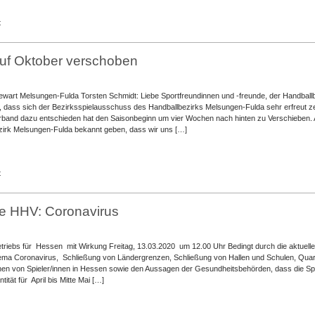
für
t
SAISONSTART
auf Oktober verschoben
ewart Melsungen-Fulda Torsten Schmidt: Liebe Sportfreundinnen und -freunde, der Handbal
en, dass sich der Bezirksspielausschuss des Handballbezirks Melsungen-Fulda sehr erfreut ze
rband dazu entschieden hat den Saisonbeginn um vier Wochen nach hinten zu Verschieben
zirk Melsungen-Fulda bekannt geben, dass wir uns […]
für
t
Saisonstart
auf
Oktober
le HHV: Coronavirus
verschoben
triebs für Hessen mit Wirkung Freitag, 13.03.2020 um 12.00 Uhr Bedingt durch die aktuell
ma Coronavirus, Schließung von Ländergrenzen, Schließung von Hallen und Schulen, Qua
nen von Spieler/innen in Hessen sowie den Aussagen der Gesundheitsbehörden, dass die Sp
tität für April bis Mitte Mai […]