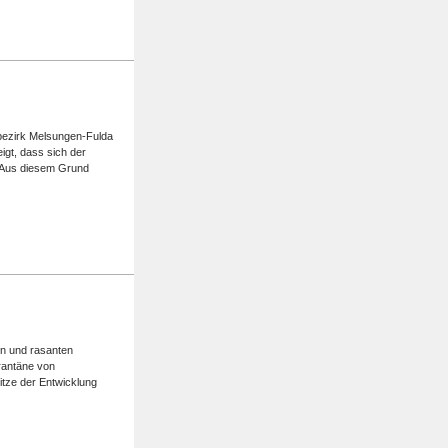
lbezirk Melsungen-Fulda
igt, dass sich der
. Aus diesem Grund
en und rasanten
rantäne von
itze der Entwicklung