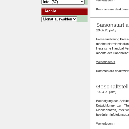
Weiterlesen »
Kategorien
Kommentare deaktivier
Archiv
Archiv
Saisonstart 
20.08.20 (
Info
)
Pressemitteilung Press
möchte hiermit mitteil
Hessische Handball Ve
möchte der Handballbe
Weiterlesen »
Kommentare deaktivier
Geschäftstel
13.03.20 (
Info
)
Beendigung des Spielbe
Entwicklungen zum The
Mannschaften, Infektio
bezüglich Infektionsquan
Weiterlesen »