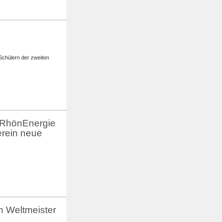
Schülern der zweiten
n RhönEnergie
erein neue
n Weltmeister