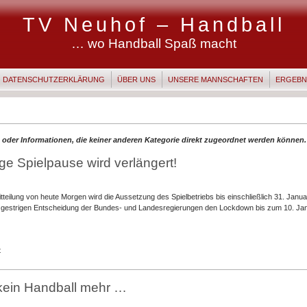
TV Neuhof – Handball
… wo Handball Spaß macht
DATENSCHUTZERKLÄRUNG
ÜBER UNS
UNSERE MANNSCHAFTEN
ERGEBN
oder Informationen, die keiner anderen Kategorie direkt zugeordnet werden können.
lige Spielpause wird verlängert!
teilung von heute Morgen wird die Aussetzung des Spielbetriebs bis einschließlich 31. Janua
r gestrigen Entscheidung der Bundes- und Landesregierungen den Lockdown bis zum 10. Jan
für
t
Die
unfreiwillige
Spielpause
kein Handball mehr …
wird
verlängert!