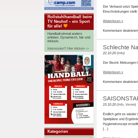
Der Verband setzt Spi
Einschränkungen stellt 
Rollstuhlhandball beim
TV Neuhof – ein Sport
Weiterlesen »
für alle!
Kommentare deaktivier
Handball einmal anders
erleben. Dynamisch, fair und
inklusiv.
Schlechte Na
Interessiert? Hier klicken ->
22.10.20 (
Info
)
Der Bezirk Melsungen-F
Weiterlesen »
Kommentare deaktivier
SAISONSTA
15.10.20 (
Info
,
Verein
)
Endlich geht es wieder 
Spielpläne und Ergebni
Hygienekonzept erstellt,
[…]
Kategorien