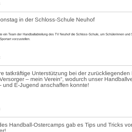
für
t
Geschäftstelle
HHV:
Coronavirus
ionstag in der Schloss-Schule Neuhof
e ein Team der Handballabteilung des TV Neuhof die Schloss-Schule, um Schülerinnen und 
Sportart vorzustellen.
für
t
Handball-
Aktionstag
in
re tatkräftige Unterstützung bei der zurückliegende
der
 Versorger – mein Verein“, wodurch unser Handballv
Schloss-
 F- und E-Jugend anschaffen konnte!
Schule
Neuhof
für
t
Danke
für
eure
des Handball-Ostercamps gab es Tips und Tricks vo
tatkräftige
er!