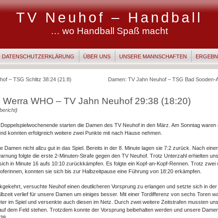
TV Neuhof – Handball
… wo Handball Spaß macht
DATENSCHUTZERKLÄRUNG
ÜBER UNS
UNSERE MANNSCHAFTEN
ERGEBN
of – TSG Schlitz 38:24 (21:8)
Damen: TV Jahn Neuhof – TSG Bad Sooden-All
Werra WHO – TV Jahn Neuhof 29:38 (18:20)
bericht
)
en Doppelspielwochenende starten die Damen des TV Neuhof in den März. Am Sonntag waren
 konnten erfolgreich weitere zwei Punkte mit nach Hause nehmen.
e Damen nicht allzu gut in das Spiel. Bereits in der 8. Minute lagen sie 7:2 zurück. Nach eine
nung folgte die erste 2-Minuten-Strafe gegen den TV Neuhof. Trotz Unterzahl erhielten un
ich in Minute 16 aufs 10:10 zurückkämpfen. Es folgte ein Kopf-an-Kopf-Rennen. Trotz zwei 
oferinnen, konnten sie sich bis zur Halbzeitpause eine Führung von 18:20 erkämpfen.
gekehrt, versuchte Neuhof einen deutlicheren Vorsprung zu erlangen und setzte sich in der 
albzeit verlief für unsere Damen um einiges besser. Mit einer Tordifferenz von sechs Toren 
eter im Spiel und versenkte auch diesen im Netz. Durch zwei weitere Zeitstrafen mussten u
 auf dem Feld stehen. Trotzdem konnte der Vorsprung beibehalten werden und unsere Damen f
38.