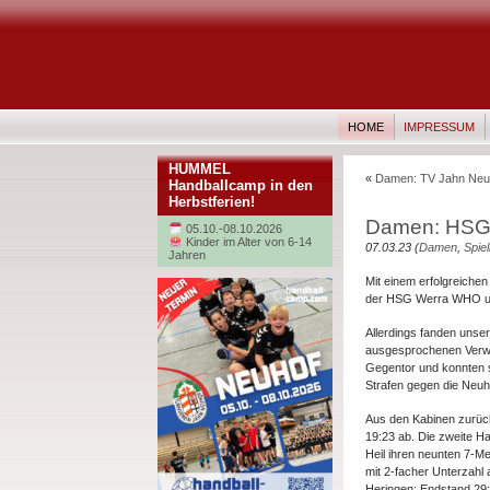
HOME
IMPRESSUM
HUMMEL
«
Damen: TV Jahn Neuh
Handballcamp in den
Herbstferien!
Damen: HSG 
05.10.-08.10.2026
Kinder im Alter von 6-14
07.03.23 (
Damen
,
Spiel
Jahren
Mit einem erfolgreich
der HSG Werra WHO und
Allerdings fanden unser
ausgesprochenen Verwar
Gegentor und konnten s
Strafen gegen die Neuh
Aus den Kabinen zurück
19:23 ab. Die zweite H
Heil ihren neunten 7-M
mit 2-facher Unterzahl
Heringen: Endstand 29: