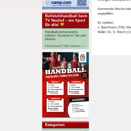
Kommende Woche haben u
angepfiffen.
Rollstuhlhandball beim
TV Neuhof – ein Sport
Es spielten:
für alle!
J. Bachmann (TW), Marie
Handball einmal anders
Müller (4), S. Räsch (1),
erleben. Dynamisch, fair und
inklusiv.
Interessiert? Hier klicken ->
Kategorien