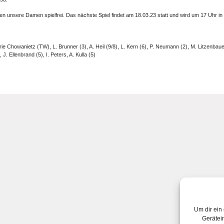
nsere Damen spielfrei. Das nächste Spiel findet am 18.03.23 statt und wird um 17 Uhr in 
 Chowanietz (TW), L. Brunner (3), A. Heil (9/8), L. Kern (6), P. Neumann (2), M. Litzenbauer
 J. Ellenbrand (5), I. Peters, A. Kulla (5)
Um dir ein
Gerätei