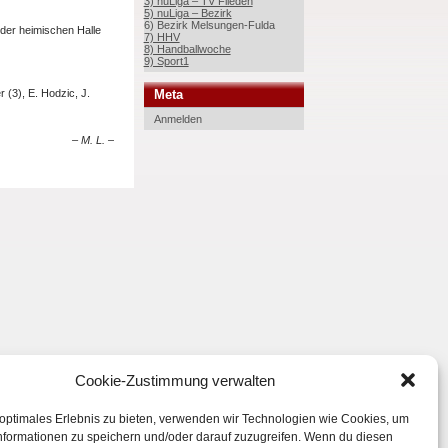
3) nuLiga – TV Flieden
5) nuLiga – Bezirk
6) Bezirk Melsungen-Fulda
der heimischen Halle
7) HHV
8) Handballwoche
9) Sport1
Meta
 (3), E. Hodzic, J.
Anmelden
– M. L. –
Cookie-Zustimmung verwalten
 optimales Erlebnis zu bieten, verwenden wir Technologien wie Cookies, um
nformationen zu speichern und/oder darauf zuzugreifen. Wenn du diesen