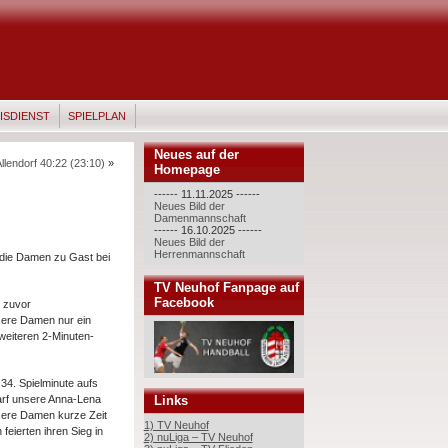
ISDIENST
SPIELPLAN
Neues auf der
endorf 40:22 (23:10)
»
Homepage
------ 11.11.2025 ------
Neues Bild der
Damenmannschaft
------ 16.10.2025 ------
Neues Bild der
Herrenmannschaft
 die Damen zu Gast bei
TV Neuhof Fanpage auf
Facebook
r zuvor
sere Damen nur ein
weiteren 2-Minuten-
34. Spielminute aufs
Links
warf unsere Anna-Lena
nsere Damen kurze Zeit
1) TV Neuhof
eierten ihren Sieg in
2) nuLiga – TV Neuhof