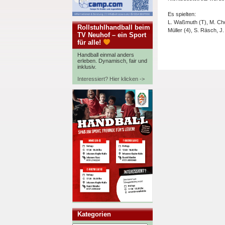
Es spielten:
L. Waßmuth (T), M. Chow
Rollstuhlhandball beim
Müller (4), S. Räsch, J. 
TV Neuhof – ein Sport
für alle!
Handball einmal anders
erleben. Dynamisch, fair und
inklusiv.
Interessiert? Hier klicken ->
Kategorien