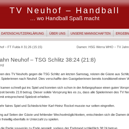
TV Neuhof – Handball
… wo Handball Spaß macht
DATENSCHUTZERKLÄRUNG
ÜBER UNS
UNSERE MANNSCHAFTEN
ERGEBN
of – FT Fulda II 31:26 (15:15)
Damen: HSG Werra WHO – TV Jahn N
hn Neuhof – TSG Schlitz 38:24 (21:8)
en
)
n des TV Neuhofs gegen die TSG Schlitz am letzten Samstag, reisten die Gäste aus Schlit
t Spielerinnen nach Neuhof. Dies verschaffte den Gastgeberinnen bereits konditionell einen Vo
amen schnell gut ins Spiel und konnten sich schon in der Anfangsphase einen guten Vorsp
zeit bereits 21:8 betrug. Dieser solide Vorsprung lies es zu, dass alle Spielerinnen des TV N
it entsprechend Spielzeit erhielten.
hr faires Spiel und Schiedsrichter Karl-Heinz Rockel musste nur selten eingreifen.
ung auf Seiten der Gäste und fehlender Wechselmöglichkeiten, entschieden sich die Damen 
 freiwillig ebenfalls in Unterzahl zu spielen.
 die Partie souverän zu Ende gespielt, sodass der Endstand schließlich 38:24 betrug.