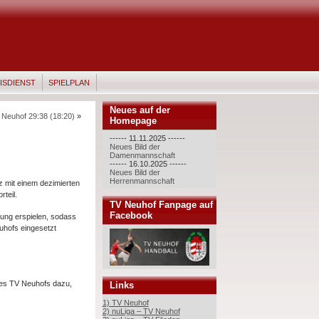
ISDIENST
SPIELPLAN
Neues auf der
euhof 29:38 (18:20)
»
Homepage
------ 11.11.2025 ------
Neues Bild der
Damenmannschaft
------ 16.10.2025 ------
Neues Bild der
Herrenmannschaft
z mit einem dezimierten
rteil.
TV Neuhof Fanpage auf
Facebook
rung erspielen, sodass
euhofs eingesetzt
des TV Neuhofs dazu,
Links
1) TV Neuhof
2) nuLiga – TV Neuhof