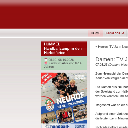
HOME
IMPRESSUM
HUMMEL
«
Herren: TV Jahn Neuh
Handballcamp in den
Herbstferien!
Damen: TV Ja
05.10.-08.10.2026
Kinder im Alter von 6-14
07.03.23 (
Damen
,
Herr
Jahren
Zum Heimspiel der Dame
Kader von lediglich ach
Die Damen aus Neuhof k
der Spielstand zur Halb
werden konnten und som
Insgesamt war es ein se
Aufgrund einer Verletz
die letzten zehn Minuten
Nichtsdestotrotz wurde