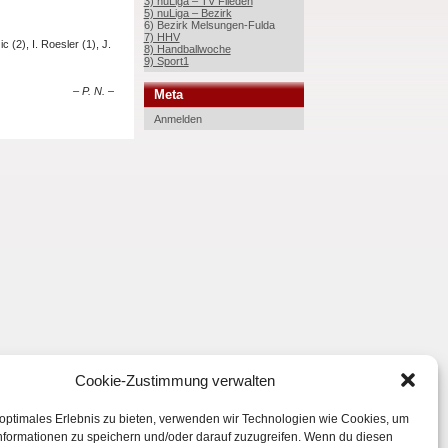
3) nuLiga – TV Flieden
5) nuLiga – Bezirk
6) Bezirk Melsungen-Fulda
7) HHV
 (2), I. Roesler (1), J.
8) Handballwoche
9) Sport1
– P. N. –
Meta
Anmelden
Cookie-Zustimmung verwalten
 optimales Erlebnis zu bieten, verwenden wir Technologien wie Cookies, um
nformationen zu speichern und/oder darauf zuzugreifen. Wenn du diesen