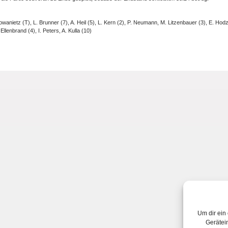
anietz (T), L. Brunner (7), A. Heil (5), L. Kern (2), P. Neumann, M. Litzenbauer (3), E. Hodzic
Ellenbrand (4), I. Peters, A. Kulla (10)
Um dir ein
Gerätei