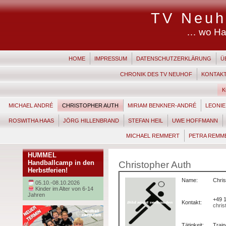
TV Neuh
… wo Ha
HOME
IMPRESSUM
DATENSCHUTZERKLÄRUNG
Ü
CHRONIK DES TV NEUHOF
KONTAK
K
MICHAEL ANDRÉ
CHRISTOPHER AUTH
MIRIAM BENKNER-ANDRÉ
LEONI
ROSWITHA HAAS
JÖRG HILLENBRAND
STEFAN HEIL
UWE HOFFMANN
MICHAEL REMMERT
PETRA REMM
HUMMEL
Handballcamp in den
Christopher Auth
Herbstferien!
Name:
Chris
05.10.-08.10.2026
Kinder im Alter von 6-14
Jahren
+49 
Kontakt:
chri
Tätigkeit:
Trai