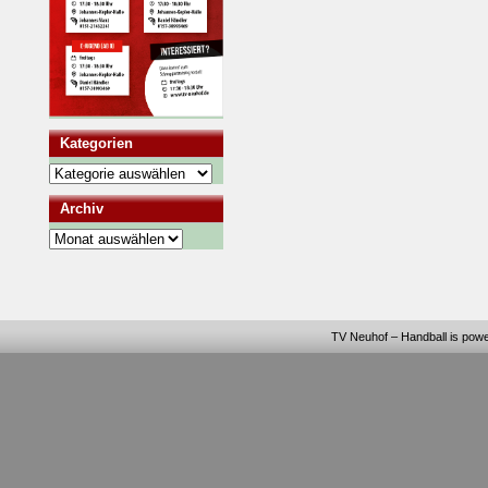
Kategorien
Kategorien
Archiv
Archiv
TV Neuhof – Handball
is pow