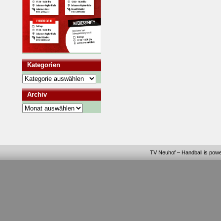
Kategorien
Kategorien
Archiv
Archiv
TV Neuhof – Handball
is pow