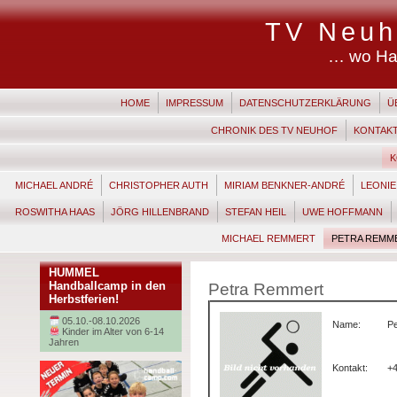
TV Neuh
… wo Ha
HOME
IMPRESSUM
DATENSCHUTZERKLÄRUNG
Ü
CHRONIK DES TV NEUHOF
KONTAK
K
MICHAEL ANDRÉ
CHRISTOPHER AUTH
MIRIAM BENKNER-ANDRÉ
LEONI
ROSWITHA HAAS
JÖRG HILLENBRAND
STEFAN HEIL
UWE HOFFMANN
MICHAEL REMMERT
PETRA REMM
HUMMEL
Handballcamp in den
Petra Remmert
Herbstferien!
05.10.-08.10.2026
Name:
P
Kinder im Alter von 6-14
Jahren
Kontakt:
+